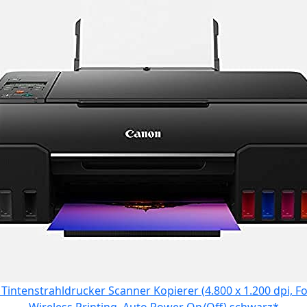
tenstrahldrucker Scanner Kopierer (4.800 x 1.200 dpi, Fo